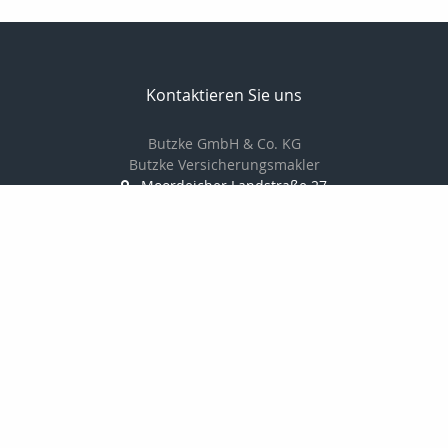
Kontaktieren Sie uns
Butzke GmbH & Co. KG
Butzke Versicherungsmakler
Moordeicher Landstraße 27
28816 Stuhr
0421 / 87 84 666 0
0421 / 87 84 666 6
info@butzke-versicherungsmakler.de
http://www.butzke-versicherungsmakler
Nachricht schreiben