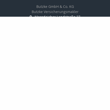
Butzke GmbH & Co. KG
Butzke Versicherungsmakler
Moordeicher Landstraße 27
28816 Stuhr
0421 / 87 84 666 0
0421 / 87 84 666 6
info@butzke-versicherungsmakler.de
http://www.butzke-versicherungsmakler
Nachricht schreiben
Startseite
Privat
Gewerbe
Geldanlage