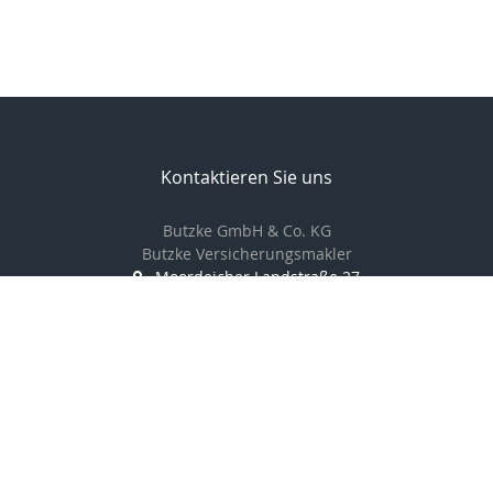
Kontaktieren Sie uns
Butzke GmbH & Co. KG
Butzke Versicherungsmakler
Moordeicher Landstraße 27
28816 Stuhr
0421 / 87 84 666 0
0421 / 87 84 666 6
info@butzke-versicherungsmakler.de
http://www.butzke-versicherungsmakler
Nachricht schreiben