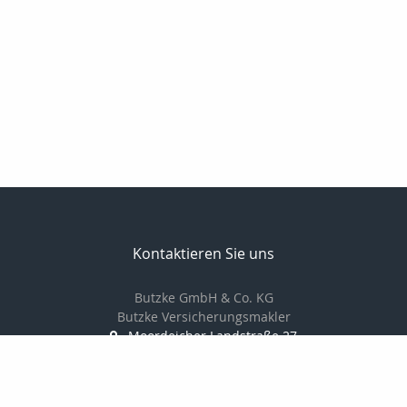
Kontaktieren Sie uns
Butzke GmbH & Co. KG
Butzke Versicherungsmakler
Moordeicher Landstraße 27
28816 Stuhr
0421 / 87 84 666 0
0421 / 87 84 666 6