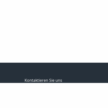
Kontaktieren Sie uns
Butzke GmbH & Co. KG
Butzke Versicherungsmakler
Moordeicher Landstraße 27
28816 Stuhr