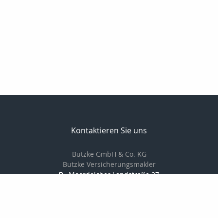
Kontaktieren Sie uns
Butzke GmbH & Co. KG
Butzke Versicherungsmakler
Moordeicher Landstraße 27
28816 Stuhr
0421 / 87 84 666 0
0421 / 87 84 666 6
info@butzke-versicherungsmakler.de