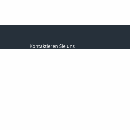
Kontaktieren Sie uns
Butzke GmbH & Co. KG
Butzke Versicherungsmakler
Moordeicher Landstraße 27
28816 Stuhr
0421 / 87 84 666 0
0421 / 87 84 666 6
info@butzke-versicherungsmakler.de
http://www.butzke-versicherungsmakler
Nachricht schreiben