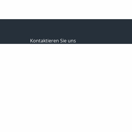
Kontaktieren Sie uns
Butzke GmbH & Co. KG
Butzke Versicherungsmakler
Moordeicher Landstraße 27
28816 Stuhr
0421 / 87 84 666 0
0421 / 87 84 666 6
info@butzke-versicherungsmakler.de
http://www.butzke-versicherungsmakler
Nachricht schreiben