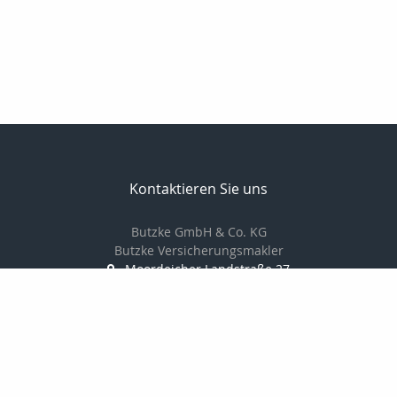
Kontaktieren Sie uns
Butzke GmbH & Co. KG
Butzke Versicherungsmakler
Moordeicher Landstraße 27
28816 Stuhr
0421 / 87 84 666 0
0421 / 87 84 666 6
info@butzke-versicherungsmakler.de
http://www.butzke-versicherungsmakler