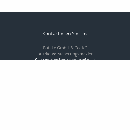
Kontaktieren Sie uns
Butzke GmbH & Co. KG
Butzke Versicherungsmakler
Moordeicher Landstraße 27
28816 Stuhr
0421 / 87 84 666 0
0421 / 87 84 666 6
info@butzke-versicherungsmakler.de
http://www.butzke-versicherungsmakler
Nachricht schreiben