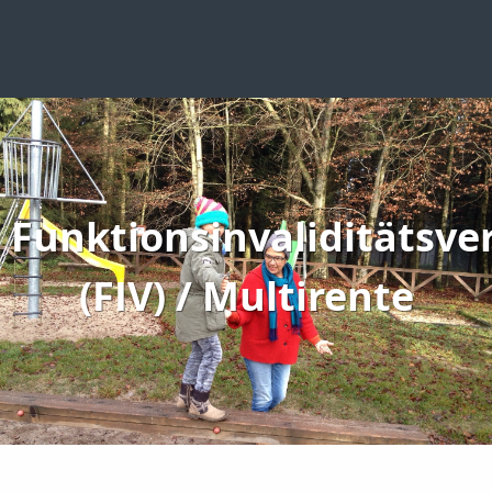
Funktionsinvaliditätsve
(FIV) / Multirente