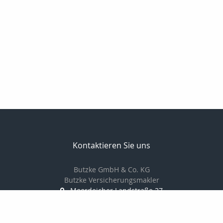
Kontaktieren Sie uns
Butzke GmbH & Co. KG
Butzke Versicherungsmakler
Moordeicher Landstraße 27
28816 Stuhr
0421 / 87 84 666 0
0421 / 87 84 666 6